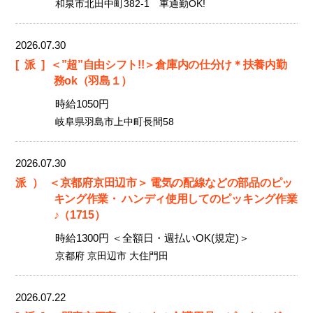
和泉市北田中町382-1 車通勤OK!
2026.07.30
[派]
＜”超”自由シフト!!＞倉庫内の仕分け＊扶養内勤
務ok（羽島１）
時給1050円
岐阜県羽島市上中町長間58
2026.07.30
派）
＜京都府京田辺市＞ 電気の配線などの部品のピッ
キング作業・ ハンディ使用してのピッキング作業
♪（1715）
時給1300円 ＜全額日・週払いOK(規定)＞
京都府 京田辺市 大住門田
2026.07.22