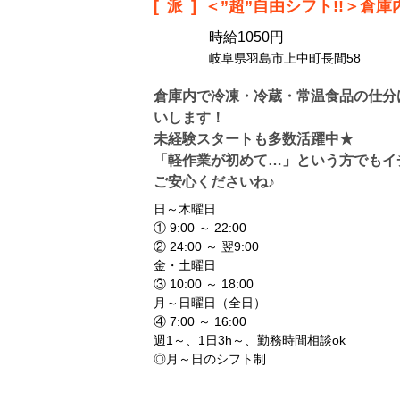
[派]
＜”超”自由シフト!!＞倉
時給1050円
岐阜県羽島市上中町長間58
倉庫内で冷凍・冷蔵・常温食品の仕分
いします！
未経験スタートも多数活躍中★
「軽作業が初めて…」という方でもイ
ご安心くださいね♪
日～木曜日
① 9:00 ～ 22:00
② 24:00 ～ 翌9:00
金・土曜日
③ 10:00 ～ 18:00
月～日曜日（全日）
④ 7:00 ～ 16:00
週1～、1日3h～、勤務時間相談ok
◎月～日のシフト制