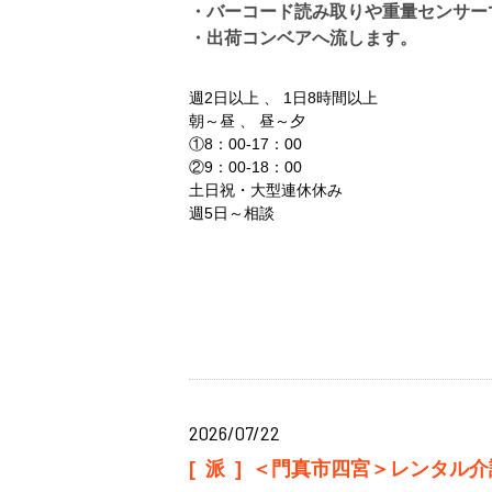
・バーコード読み取りや重量センサー
・出荷コンベアへ流します。
週2日以上 、 1日8時間以上
朝～昼 、 昼～夕
①8：00-17：00
②9：00-18：00
土日祝・大型連休休み
週5日～相談
2026/07/22
[派]
＜門真市四宮＞レンタル介