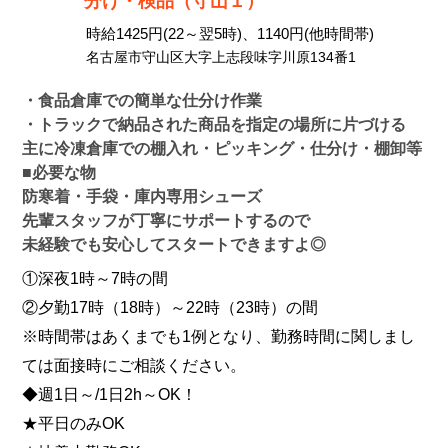
分け・検品（守山１）
時給1425円(22～翌5時)、1140円(他時間帯)
名古屋市守山区大字上志段味字川原134番1
・食品倉庫での簡単な仕分け作業
・トラックで納品された商品を指定の場所に片づける
主に冷凍倉庫での棚入れ・ピッキング・仕分け・棚卸等
■必要な物
防寒着・手袋・庫内専用シューズ
先輩スタッフが丁寧にサポートするので
未経験でも安心してスタートできますよ◎
①深夜1時～7時の間
②夕勤17時（18時）～22時（23時）の間
※時間帯はあくまでも1例となり、勤務時間に関しまし
ては面接時にご相談ください。
◆週1日～/1日2h～OK！
★平日のみOK