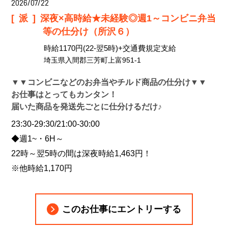
2026/07/22
[派]
深夜×高時給★未経験◎週1～コンビニ弁当
等の仕分け（所沢６）
時給1170円(22-翌5時)+交通費規定支給
埼玉県入間郡三芳町上富951-1
▼▼コンビニなどのお弁当やチルド商品の仕分け▼▼
お仕事はとってもカンタン！
届いた商品を発送先ごとに仕分けるだけ♪
23:30-29:30/21:00-30:00
◆週1~・6H～
22時～翌5時の間は深夜時給1,463円！
※他時給1,170円
このお仕事にエントリーする