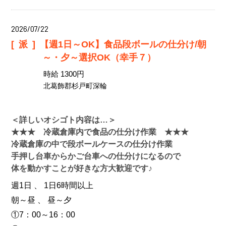
2026/07/22
[派]
【週1日～OK】食品段ボールの仕分け/朝
～・夕～選択OK（幸手７）
時給 1300円
北葛飾郡杉戸町深輪
＜詳しいオシゴト内容は…＞
★★★ 冷蔵倉庫内で食品の仕分け作業 ★★★
冷蔵倉庫の中で段ボールケースの仕分け作業
手押し台車からかご台車への仕分けになるので
体を動かすことが好きな方大歓迎です♪
週1日 、 1日6時間以上
朝～昼 、 昼～夕
①7：00～16：00