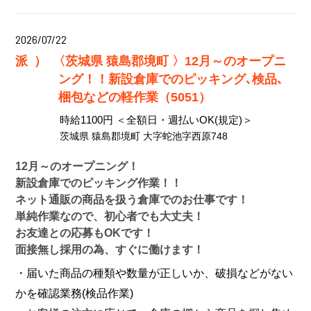
2026/07/22
派）
〈茨城県 猿島郡境町 〉12月～のオープニ
ング！！新設倉庫でのピッキング､検品､
梱包などの軽作業（5051）
時給1100円 ＜全額日・週払いOK(規定)＞
茨城県 猿島郡境町 大字蛇池字西原748
12月～のオープニング！
新設倉庫でのピッキング作業！！
ネット通販の商品を扱う倉庫でのお仕事です！
単純作業なので、初心者でも大丈夫！
お友達との応募もOKです！
面接無し採用の為、すぐに働けます！
・届いた商品の種類や数量が正しいか、破損などがない
かを確認業務(検品作業)