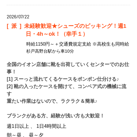
2026/07/22
[派]
未経験歓迎★シューズのピッキング！週1
日・4h～ok！（幸手１）
時給1150円～＋交通費規定支給 ※高校生も同時給
杉戸高野台駅から車10分
全国のイオン店舗に靴を出荷していくセンターでのお仕
事！
[1] スーっと流れてくるケースをポンポン仕分ける♪
[2] 靴の入ったケースを開けて、コンベア式の機械に流
す
重たい作業はないので、ラクラク＆簡単♪
ブランクがある方、経験が浅い方も大歓迎！
週1日以上 、 1日4時間以上
朝～昼 、 昼～夕