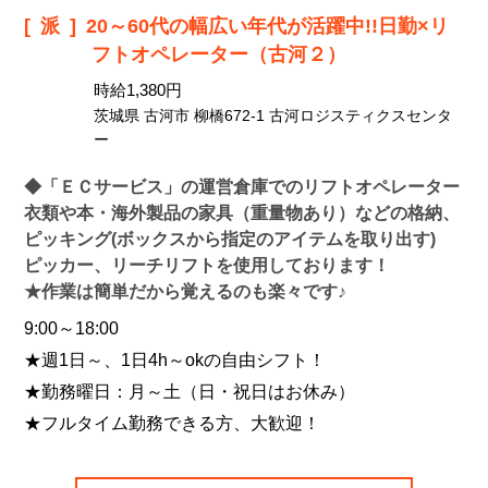
[派]
20～60代の幅広い年代が活躍中!!日勤×リ
フトオペレーター（古河２）
時給1,380円
茨城県 古河市 柳橋672-1 古河ロジスティクスセンタ
ー
◆「ＥＣサービス」の運営倉庫でのリフトオペレーター
衣類や本・海外製品の家具（重量物あり）などの格納、
ピッキング(ボックスから指定のアイテムを取り出す)
ピッカー、リーチリフトを使用しております！
★作業は簡単だから覚えるのも楽々です♪
9:00～18:00
★週1日～、1日4h～okの自由シフト！
★勤務曜日：月～土（日・祝日はお休み）
★フルタイム勤務できる方、大歓迎！