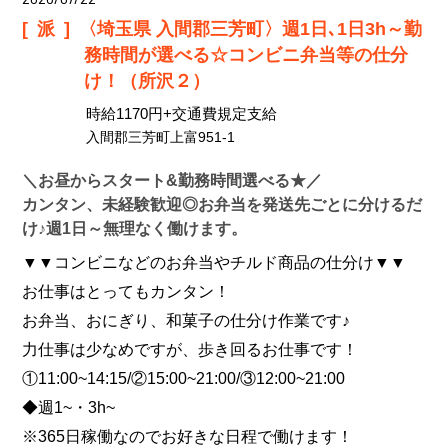
[派]
〈埼玉県 入間郡三芳町〉週1日､1日3h～勤
務時間が選べる☆コンビニ弁当等の仕分
け！（所沢２）
時給1170円+交通費規定支給
入間郡三芳町上富951-1
＼お昼からスタート&勤務時間選べる★／
カンタン、未経験歓迎◎お弁当を発送先ごとに分けるだ
け♪週1日～無理なく働けます。
▼▼コンビニなどのお弁当やチルド商品の仕分け▼▼
お仕事はとってもカンタン！
お弁当、おにぎり、和菓子の仕分け作業です♪
力仕事は少なめですが、歩き回るお仕事です！
①11:00~14:15/②15:00~21:00/③12:00~21:00
◆週1~・3h~
※365日稼働なのでお好きな日程で働けます！